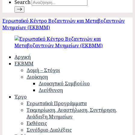
Search
Ευρωπαϊκό Κέντρο Βυζαντινών και Μεταβυζαντινών
Μνημείων (ΕΚΒΜΜ)
Αρχική
ΕΚΒΜΜ
Δομή – Στόχοι
Διοίκηση
Διοικητικό Συμβούλιο
Διεύθυνση
Έργο
Ευρωπαϊκά Προγράμματα
Τεκμηρίωση, Αναστήλωση, Συντήρηση,
Ανάδειξη Μνημείων
Εκθέσεις
Συνέδρια-Διαλέξεις