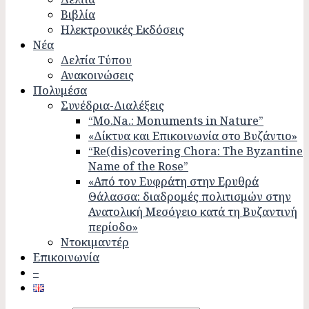
Βιβλία
Ηλεκτρονικές Εκδόσεις
Νέα
Δελτία Τύπου
Ανακοινώσεις
Πολυμέσα
Συνέδρια-Διαλέξεις
“Mo.Na.: Monuments in Nature”
«Δίκτυα και Επικοινωνία στο Βυζάντιο»
“Re(dis)covering Chora: The Byzantine
Name of the Rose”
«Από τον Ευφράτη στην Ερυθρά
Θάλασσα: διαδρομές πολιτισμών στην
Ανατολική Μεσόγειο κατά τη Βυζαντινή
περίοδο»
Ντοκιμαντέρ
Επικοινωνία
–