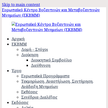
Skip to main content
Ευρωπαϊκό Κέντρο Βυζαντινών και Μεταβυζαντινών
Μνημείων (ΕΚΒΜΜ)
Αρχική
ΕΚΒΜΜ
Δομή – Στόχοι
Διοίκηση
Διοικητικό Συμβούλιο
Διεύθυνση
Έργο
Ευρωπαϊκά Προγράμματα
Τεκμηρίωση, Αναστήλωση, Συντήρηση,
Ανάδειξη Μνημείων
Εκθέσεις
Συνέδρια-Διαλέξεις
Εκδόσεις
Δελτία