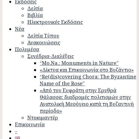
Εκδόσεις
Δελτία
Βιβλία
Ηλεκτρονικές Εκδόσεις
Νέα
Δελτία Τύπου
Ανακοινώσεις
Πολυμέσα
Συνέδρια-Διαλέξεις
“Mo.Na.: Monuments in Nature”
«Δίκτυα και Επικοινωνία στο Βυζάντιο»
“Re(dis)covering Chora: The Byzantine
Name of the Rose”
«Από τον Ευφράτη στην Ερυθρά
Θάλασσα: διαδρομές πολιτισμών στην
Ανατολική Μεσόγειο κατά τη Βυζαντινή
περίοδο»
Ντοκιμαντέρ
Επικοινωνία
–