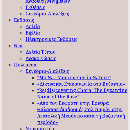
Ανάδειξη Μνημείων
Εκθέσεις
Συνέδρια-Διαλέξεις
Εκδόσεις
Δελτία
Βιβλία
Ηλεκτρονικές Εκδόσεις
Νέα
Δελτία Τύπου
Ανακοινώσεις
Πολυμέσα
Συνέδρια-Διαλέξεις
“Mo.Na.: Monuments in Nature”
«Δίκτυα και Επικοινωνία στο Βυζάντιο»
“Re(dis)covering Chora: The Byzantine
Name of the Rose”
«Από τον Ευφράτη στην Ερυθρά
Θάλασσα: διαδρομές πολιτισμών στην
Ανατολική Μεσόγειο κατά τη Βυζαντινή
περίοδο»
Ντοκιμαντέρ