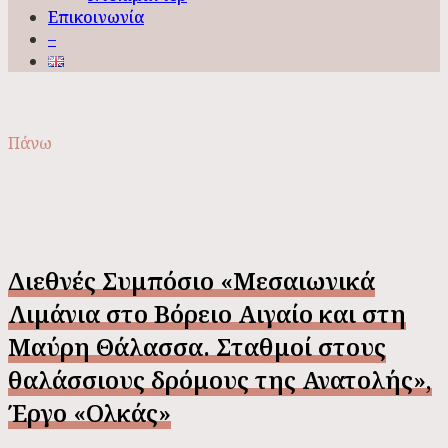
Επικοινωνία
–
Πάνω
Διεθνές Συμπόσιο «Μεσαιωνικά
Λιμάνια στο Βόρειο Αιγαίο και στη
Μαύρη Θάλασσα. Σταθμοί στους
θαλάσσιους δρόμους της Ανατολής»,
Έργο «Ολκάς»