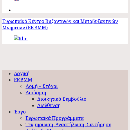
Ευρωπαϊκό Κέντρο Βυζαντινών και Μεταβυζαντινών
Μνημείων (ΕΚΒΜΜ)
Αρχική
ΕΚΒΜΜ
Δομή – Στόχοι
Διοίκηση
Διοικητικό Συμβούλιο
Διεύθυνση
Έργο
Ευρωπαϊκά Προγράμματα
Τεκμηρίωση, Αναστήλωση, Συντήρηση,