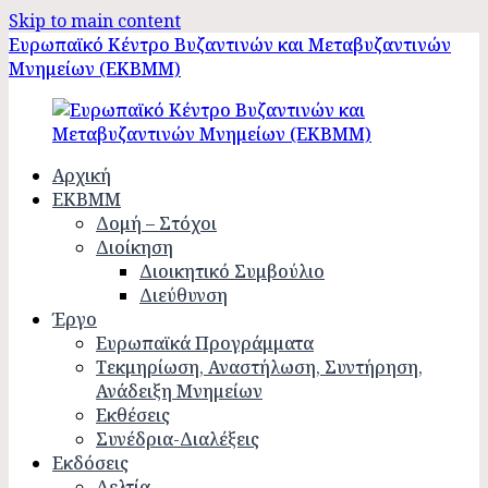
Skip to main content
Ευρωπαϊκό Κέντρο Βυζαντινών και Μεταβυζαντινών
Μνημείων (ΕΚΒΜΜ)
Αρχική
ΕΚΒΜΜ
Δομή – Στόχοι
Διοίκηση
Διοικητικό Συμβούλιο
Διεύθυνση
Έργο
Ευρωπαϊκά Προγράμματα
Τεκμηρίωση, Αναστήλωση, Συντήρηση,
Ανάδειξη Μνημείων
Εκθέσεις
Συνέδρια-Διαλέξεις
Εκδόσεις
Δελτία