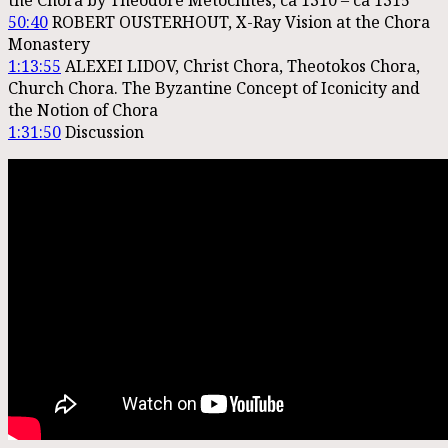
the Chora by Theodore Metochites, ca 1310 – ca 1315
50:40
ROBERT OUSTERHOUT, X-Ray Vision at the Chora
Monastery
1:13:55
ALEXEI LIDOV, Christ Chora, Theotokos Chora,
Church Chora. The Byzantine Concept of Iconicity and
the Notion of Chora
1:31:50
Discussion