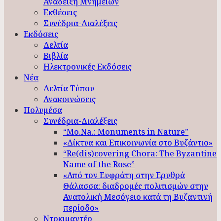
Ανάδειξη Μνημείων
Εκθέσεις
Συνέδρια-Διαλέξεις
Εκδόσεις
Δελτία
Βιβλία
Ηλεκτρονικές Εκδόσεις
Νέα
Δελτία Τύπου
Ανακοινώσεις
Πολυμέσα
Συνέδρια-Διαλέξεις
“Mo.Na.: Monuments in Nature”
«Δίκτυα και Επικοινωνία στο Βυζάντιο»
“Re(dis)covering Chora: The Byzantine
Name of the Rose”
«Από τον Ευφράτη στην Ερυθρά
Θάλασσα: διαδρομές πολιτισμών στην
Ανατολική Μεσόγειο κατά τη Βυζαντινή
περίοδο»
Ντοκιμαντέρ