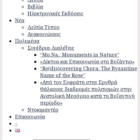
Βιβλία
Ηλεκτρονικές Εκδόσεις
Νέα
Δελτία Τύπου
Ανακοινώσεις
Πολυμέσα
Συνέδρια-Διαλέξεις
“Mo.Na.: Monuments in Nature”
«Δίκτυα και Επικοινωνία στο Βυζάντιο»
“Re(dis)covering Chora: The Byzantine
Name of the Rose”
«Από τον Ευφράτη στην Ερυθρά
Θάλασσα: διαδρομές πολιτισμών στην
Ανατολική Μεσόγειο κατά τη Βυζαντινή
περίοδο»
Ντοκιμαντέρ
Επικοινωνία
–