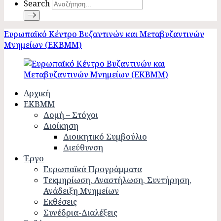
Search
Ευρωπαϊκό Κέντρο Βυζαντινών και Μεταβυζαντινών
Μνημείων (ΕΚΒΜΜ)
Αρχική
ΕΚΒΜΜ
Δομή – Στόχοι
Διοίκηση
Διοικητικό Συμβούλιο
Διεύθυνση
Έργο
Ευρωπαϊκά Προγράμματα
Τεκμηρίωση, Αναστήλωση, Συντήρηση,
Ανάδειξη Μνημείων
Εκθέσεις
Συνέδρια-Διαλέξεις