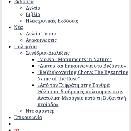
Εκδόσεις
Δελτία
Βιβλία
Ηλεκτρονικές Εκδόσεις
Νέα
Δελτία Τύπου
Ανακοινώσεις
Πολυμέσα
Συνέδρια-Διαλέξεις
“Mo.Na.: Monuments in Nature”
«Δίκτυα και Επικοινωνία στο Βυζάντιο»
“Re(dis)covering Chora: The Byzantine
Name of the Rose”
«Από τον Ευφράτη στην Ερυθρά
Θάλασσα: διαδρομές πολιτισμών στην
Ανατολική Μεσόγειο κατά τη Βυζαντινή
περίοδο»
Ντοκιμαντέρ
Επικοινωνία
–