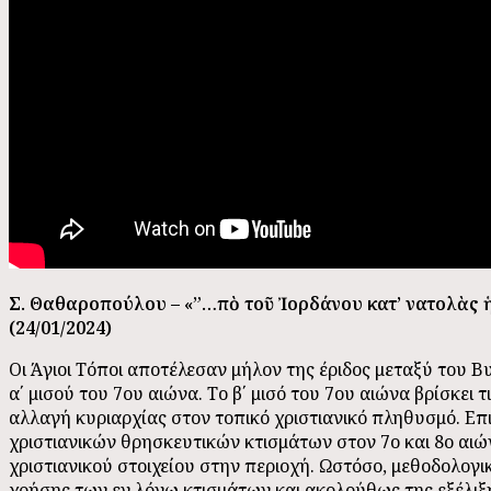
Σ. Θαθαροπούλου – «”…ἀπὸ τοῦ Ἰορδάνου κατ’ ἀνατολὰς ἡλ
(24/01/2024)
Οι Άγιοι Τόποι αποτέλεσαν μήλον της έριδος μεταξύ του Βυ
α΄ μισού του 7ου αιώνα. Το β΄ μισό του 7ου αιώνα βρίσκει
αλλαγή κυριαρχίας στον τοπικό χριστιανικό πληθυσμό. Επ
χριστιανικών θρησκευτικών κτισμάτων στον 7ο και 8ο αιώ
χριστιανικού στοιχείου στην περιοχή. Ωστόσο, μεθοδολογ
χρήσης των εν λόγω κτισμάτων και ακολούθως της εξέλιξη