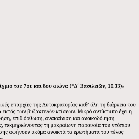
χμιο του 7ου και 8ου αιώνα (*Δ΄ Βασιλειῶν, 10.33)»
ικές επαρχίες της Αυτοκρατορίας καθ’ όλη τη διάρκεια του
ικά εκτός των βυζαντινών κτίσεων. Μικρό αντίκτυπο έχει η
ρήση, επιδιόρθωση, ανακαίνιση και ανοικοδόμηση
εις, τεκμηριώνοντας τη μακραίωνη παρουσία του ντόπιου
ησης αφήνουν ακόμα ανοικτά τα ερωτήματα του τέλος
α.