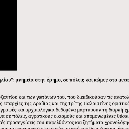
ίου”: μνημεία στην έρημο, σε πόλεις και κώμες στο μεταί
ζαντίου και των γειτόνων του, που διεκδικούσαν τις ανατολ
 τις επαρχίες της Αραβίας και της Τρίτης Παλαιστίνης οριστ
ιγραφές και αρχαιολογικά δεδομένα μαρτυρούν τη διαρκή χ
να σε πόλεις, αγροτικούς οικισμούς και απομονωμένες θέσ
ικές προσεγγίσεις του παρελθόντος και ζητήματα χρονολόγ
ς των χριστιανικών κοινοτήτων από τον 9ο αιώνα και έπειτ