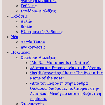
Ανάδειξη Μνημείων
Εκθέσεις
Συνέδρια-Διαλέξεις
Εκδόσεις
Δελτία
Βιβλία
Ηλεκτρονικές Εκδόσεις
Νέα
Δελτία Τύπου
Ανακοινώσεις
Πολυμέσα
Συνέδρια-Διαλέξεις
“Mo.Na.: Monuments in Nature”
«Δίκτυα και Επικοινωνία στο Βυζάντιο»
“Re(dis)covering Chora: The Byzantine
Name of the Rose”
«Από τον Ευφράτη στην Ερυθρά
Θάλασσα: διαδρομές πολιτισμών στην
Ανατολική Μεσόγειο κατά τη Βυζαντινή
περίοδο»
Ντοκιμαντέρ