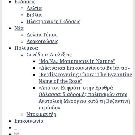
Εκδόσεις
Δελτία
Βιβλία
Ηλεκτρονικές Εκδόσεις
Νέα
Δελτία Τύπου
Ανακοινώσεις
Πολυμέσα
Συνέδρια-Διαλέξεις
“Mo.Na.: Monuments in Nature”
«Δίκτυα και Επικοινωνία στο Βυζάντιο»
“Re(dis)covering Chora: The Byzantine
Name of the Rose”
«Από τον Ευφράτη στην Ερυθρά
Θάλασσα: διαδρομές πολιτισμών στην
Ανατολική Μεσόγειο κατά τη Βυζαντινή
περίοδο»
Ντοκιμαντέρ
Επικοινωνία
–