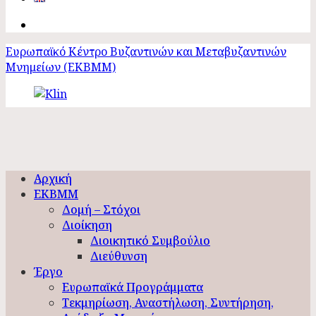
Ευρωπαϊκό Κέντρο Βυζαντινών και Μεταβυζαντινών
Μνημείων (ΕΚΒΜΜ)
Αρχική
ΕΚΒΜΜ
Δομή – Στόχοι
Διοίκηση
Διοικητικό Συμβούλιο
Διεύθυνση
Έργο
Ευρωπαϊκά Προγράμματα
Τεκμηρίωση, Αναστήλωση, Συντήρηση,