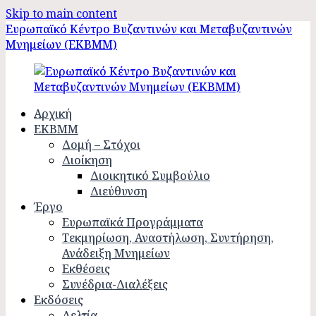
Skip to main content
Ευρωπαϊκό Κέντρο Βυζαντινών και Μεταβυζαντινών
Μνημείων (ΕΚΒΜΜ)
Αρχική
ΕΚΒΜΜ
Δομή – Στόχοι
Διοίκηση
Διοικητικό Συμβούλιο
Διεύθυνση
Έργο
Ευρωπαϊκά Προγράμματα
Τεκμηρίωση, Αναστήλωση, Συντήρηση,
Ανάδειξη Μνημείων
Εκθέσεις
Συνέδρια-Διαλέξεις
Εκδόσεις
Δελτία