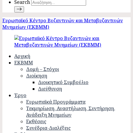
Search
Ευρωπαϊκό Κέντρο Βυζαντινών και Μεταβυζαντινών
Μνημείων (ΕΚΒΜΜ)
Αρχική
ΕΚΒΜΜ
Δομή – Στόχοι
Διοίκηση
Διοικητικό Συμβούλιο
Διεύθυνση
Έργο
Ευρωπαϊκά Προγράμματα
Τεκμηρίωση, Αναστήλωση, Συντήρηση,
Ανάδειξη Μνημείων
Εκθέσεις
Συνέδρια-Διαλέξεις