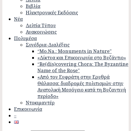
Βιβλία
Ηλεκτρονικές Εκδόσεις
Νέα
Δελτία Τύπου
Ανακοινώσεις
Πολυμέσα
Συνέδρια-Διαλέξεις
“Mo.Na.: Monuments in Nature”
«Δίκτυα και Επικοινωνία στο Βυζάντιο»
“Re(dis)covering Chora: The Byzantine
Name of the Rose”
«Από τον Ευφράτη στην Ερυθρά
Θάλασσα: διαδρομές πολιτισμών στην
Ανατολική Μεσόγειο κατά τη Βυζαντινή
περίοδο»
Ντοκιμαντέρ
Επικοινωνία
–