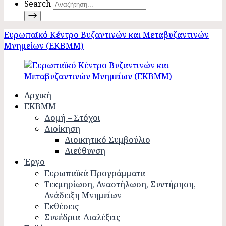
Search
Ευρωπαϊκό Κέντρο Βυζαντινών και Μεταβυζαντινών
Μνημείων (ΕΚΒΜΜ)
Αρχική
ΕΚΒΜΜ
Δομή – Στόχοι
Διοίκηση
Διοικητικό Συμβούλιο
Διεύθυνση
Έργο
Ευρωπαϊκά Προγράμματα
Τεκμηρίωση, Αναστήλωση, Συντήρηση,
Ανάδειξη Μνημείων
Εκθέσεις
Συνέδρια-Διαλέξεις