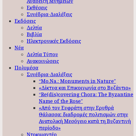
Ανάδειξη Μνημείων
Εκθέσεις
Συνέδρια-Διαλέξεις
Εκδόσεις
Δελτία
Βιβλία
Ηλεκτρονικές Εκδόσεις
Νέα
Δελτία Τύπου
Ανακοινώσεις
Πολυμέσα
Συνέδρια-Διαλέξεις
“Mo.Na.: Monuments in Nature”
«Δίκτυα και Επικοινωνία στο Βυζάντιο»
“Re(dis)covering Chora: The Byzantine
Name of the Rose”
«Από τον Ευφράτη στην Ερυθρά
Θάλασσα: διαδρομές πολιτισμών στην
Ανατολική Μεσόγειο κατά τη Βυζαντινή
περίοδο»
Ντοκιμαντέρ