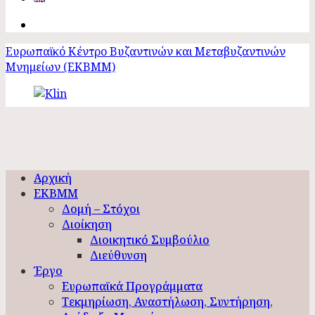
Ευρωπαϊκό Κέντρο Βυζαντινών και Μεταβυζαντινών
Μνημείων (ΕΚΒΜΜ)
Αρχική
ΕΚΒΜΜ
Δομή – Στόχοι
Διοίκηση
Διοικητικό Συμβούλιο
Διεύθυνση
Έργο
Ευρωπαϊκά Προγράμματα
Τεκμηρίωση, Αναστήλωση, Συντήρηση,