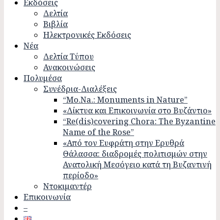
Εκδόσεις
Δελτία
Βιβλία
Ηλεκτρονικές Εκδόσεις
Νέα
Δελτία Τύπου
Ανακοινώσεις
Πολυμέσα
Συνέδρια-Διαλέξεις
“Mo.Na.: Monuments in Nature”
«Δίκτυα και Επικοινωνία στο Βυζάντιο»
“Re(dis)covering Chora: The Byzantine
Name of the Rose”
«Από τον Ευφράτη στην Ερυθρά
Θάλασσα: διαδρομές πολιτισμών στην
Ανατολική Μεσόγειο κατά τη Βυζαντινή
περίοδο»
Ντοκιμαντέρ
Επικοινωνία
–