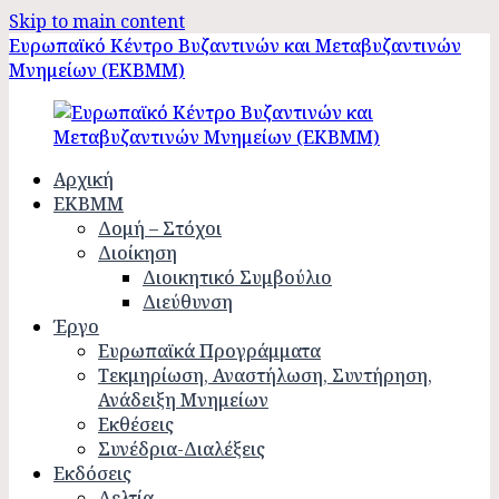
Skip to main content
Ευρωπαϊκό Κέντρο Βυζαντινών και Μεταβυζαντινών
Μνημείων (ΕΚΒΜΜ)
Αρχική
ΕΚΒΜΜ
Δομή – Στόχοι
Διοίκηση
Διοικητικό Συμβούλιο
Διεύθυνση
Έργο
Ευρωπαϊκά Προγράμματα
Τεκμηρίωση, Αναστήλωση, Συντήρηση,
Ανάδειξη Μνημείων
Εκθέσεις
Συνέδρια-Διαλέξεις
Εκδόσεις
Δελτία