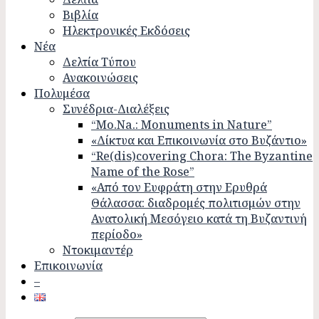
Βιβλία
Ηλεκτρονικές Εκδόσεις
Νέα
Δελτία Τύπου
Ανακοινώσεις
Πολυμέσα
Συνέδρια-Διαλέξεις
“Mo.Na.: Monuments in Nature”
«Δίκτυα και Επικοινωνία στο Βυζάντιο»
“Re(dis)covering Chora: The Byzantine
Name of the Rose”
«Από τον Ευφράτη στην Ερυθρά
Θάλασσα: διαδρομές πολιτισμών στην
Ανατολική Μεσόγειο κατά τη Βυζαντινή
περίοδο»
Ντοκιμαντέρ
Επικοινωνία
–